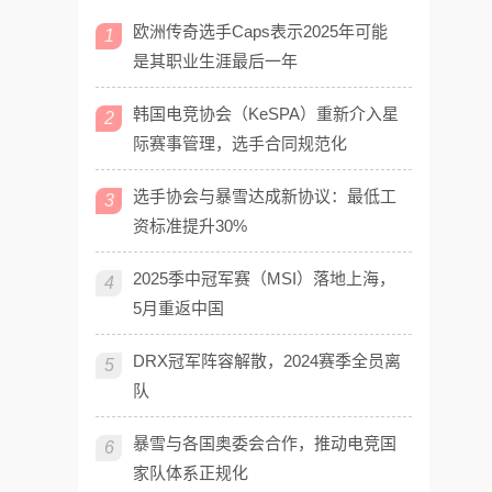
欧洲传奇选手Caps表示2025年可能
1
是其职业生涯最后一年
韩国电竞协会（KeSPA）重新介入星
2
际赛事管理，选手合同规范化
选手协会与暴雪达成新协议：最低工
3
资标准提升30%
2025季中冠军赛（MSI）落地上海，
4
5月重返中国
DRX冠军阵容解散，2024赛季全员离
5
队
暴雪与各国奥委会合作，推动电竞国
6
家队体系正规化