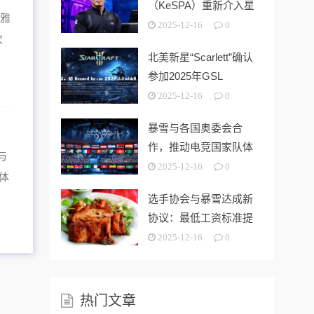
（KeSPA）重新介入星
利雅
际赛事管理，选手
2025-12-16
0
次
北美新星“Scarlett”确认
参加2025年GSL
2025-12-16
0
暴雪与各国奥委会合
作，推动电竞国家队体
与
系正规化
2025-12-16
0
体
选手协会与暴雪达成新
协议：最低工资标准提
升30%
2025-12-16
0
热门文章