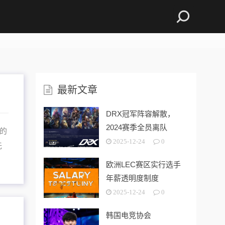
最新文章
DRX冠军阵容解散，
2024赛季全员离队
赛的
2025-12-24
0
无
欧洲LEC赛区实行选手
年薪透明度制度
2025-12-24
0
韩国电竞协会