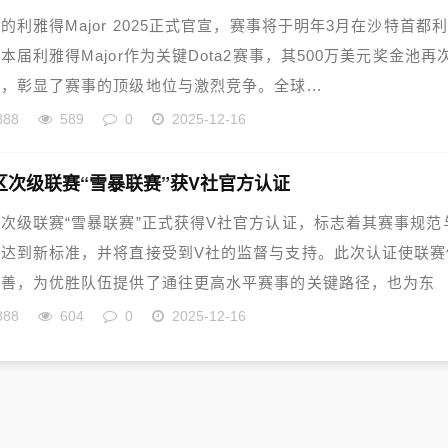
的利雅得Major 2025正式官宣，赛事将于明年3月在沙特首都
本届利雅得Major作为关键Dota2赛事，其500万美元奖金池再
，彰显了赛事的顶级地位与激烈竞争。全球...
888
589
0
2025-12-16
区次级联赛“雪暴联赛”获V社官方认证
次级联赛“雪暴联赛”正式获得V社官方认证，标志着其赛事规范
平达到新标准，并将直接受到V社的监督与支持。此次认证使联赛
完善，为优胜队伍提供了通往更高水平赛事的关键路径，也为东
888
604
0
2025-12-16