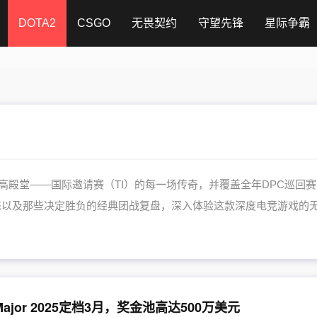
DOTA2
CSGO
无畏契约
守望先锋
星际争霸
至高殿堂——国际邀请赛（TI）的每一场传奇，并覆盖全年DPC巡回
动态以及那些决定胜负的经典团战复盘，深入体验这款深度电竞游戏的
ajor 2025定档3月，奖金池高达500万美元