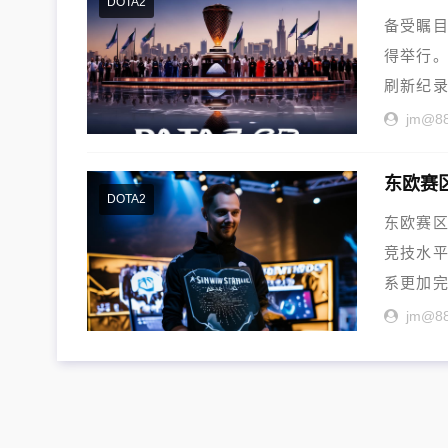
DOTA2
备受瞩目
得举行。
刷新纪录
jm@8
东欧赛
DOTA2
东欧赛区
竞技水
系更加
欧...
jm@8