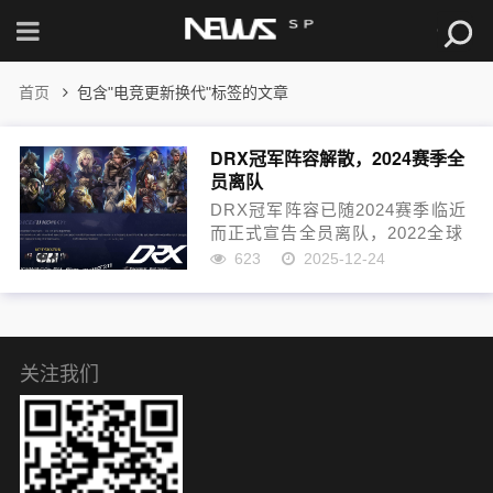
首页
包含"电竞更新换代"标签的文章
DRX冠军阵容解散，2024赛季全
员离队
DRX冠军阵容已随2024赛季临近
而正式宣告全员离队，2022全球
总决赛的夺冠奇迹被彻底封存在
623
2025-12-24
那个冬天。上单Kingen、打野
Pyosik、中单Zeka、下路Deft与
辅助BeryL均未续约，带着荣...
关注我们