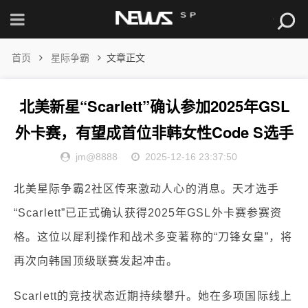
首页
星际争霸
文章正文
北美新星“Scarlett”确认参加2025年GSL
外卡赛，有望成首位非韩女性Code S选手
jm@8888
2025-12-16 23:37:50
北美星际争霸2社区传来激动人心的消息。天才选手
“Scarlett”已正式确认获得2025年GSL外卡赛参赛资
格。这位以犀利操作和战术多变著称的“刀锋女皇”，将
再次向韩国顶级联赛发起冲击。
Scarlett的竞技状态近期持续攀升。她在多项国际线上